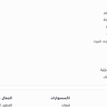
ير
حة
يت شيرت
زلية
اء
اكسسوارات
الجمال 
قبعات
العطور ال