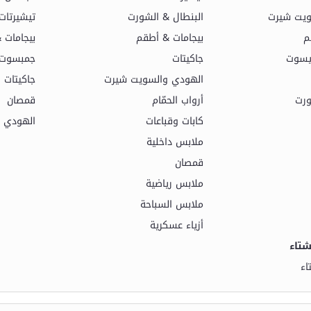
ويت شيرت
البنطال & الشورت
تيشيرتات
م
بيجامات & أطقم
بيجامات 
يسوت
جاكيتات
جمبسوت 
الهودي والسويت شيرت
جاكيتات
ورت
أرواب الحمّام
قمصان
كابات وقباعات
الهودي 
ملابس داخلية
قمصان
ملابس رياضية
ملابس السباحة
أزياء عسكرية
تاء
اء