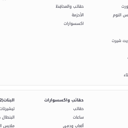
ورت
حقائب والمحافِظ
بس النوم
الأحزمة
اكسسوارات
يت شيرت
اء
حقائب واكسسوارات
البنات(2-16 سنة)
حقائب
تيشيرتات
ساعات
البنطال 
ألعاب ودمى
ملابس ال