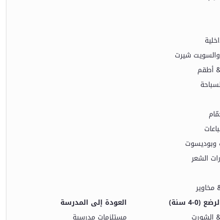
خلية
والسويت شيرت
& أطقم
سباحة
مّام
باعات
وبوديسوت
ت الشعر
 مخاوير
 (0-4 سنة)
العودة إلى المدرسة
& الشورت
مستلزمات مدرسية