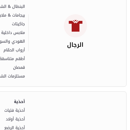
البنطال & الش
بيجامات & ملا
جاكيتات
ملابس داخلية
الهودي والسو
الرجال
أرواب الحمّام
أطقم متناسقة
قمصان
مستلزمات الشت
أحذية
أحذية فتيات
أحذية أولاد
أحذية الرضع