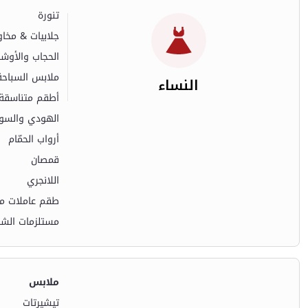
تنورة
جلابيات & مخاو
الحجاب والأوش
ملابس السباحة
النساء
أطقم متناسقة
الهودي والسو
أرواب الحمّام
قمصان
اللانجري
طقم عاملات من
مستلزمات الشت
ملابس
تيشيرتات