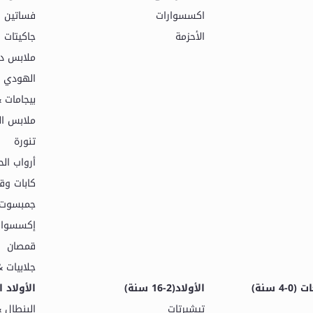
اكسسوارات
فساتين
الأحزمة
جاكيتات
ملابس دا
الهودي 
بيجامات 
ملابس ال
تنورة
أرواب الح
كابات وق
جمبسوت 
إكسسوارا
قمصان
جلابيات &
4 سنة)
الأولاد(2-16 سنة)
الأولاد الرضع
تيشيرتات
البنطال 