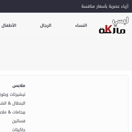
أزياء عصرية بأسعار منافسة
النساء
الرجال
الأطفال
ملابس
تيشيرتات وبلوز
البنطال & الش
بيجامات & ملا
فساتين
جاكيتات