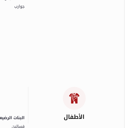
جوارب
الأطفال
البنات الرضيعات (0-
فساتين