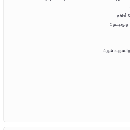
& أطقم
وبوديسوت
والسويت شيرت